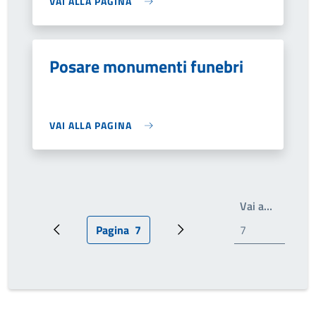
VAI ALLA PAGINA
Posare monumenti funebri
VAI ALLA PAGINA
Write th
Vai a…
Pagina
7
Pagina precedente
Pagina attuale
Prossima pagina