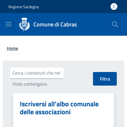
Salta al contenuto principale
Skip to footer content
Regione Sardegna
Comune di Cabras
Briciole di pane
Home
Cerca i contenuti che nel
titolo contengono:
Iscriversi all'albo comunale
delle associazioni