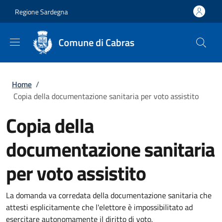
Salta al contenuto principale
Skip to footer content
Regione Sardegna
Comune di Cabras
Briciole di pane
Home
/
Copia della documentazione sanitaria per voto assistito
Copia della
documentazione sanitaria
per voto assistito
La domanda va corredata della documentazione sanitaria che
attesti esplicitamente che l'elettore è impossibilitato ad
esercitare autonomamente il diritto di voto.