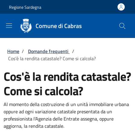
Salta al contenuto principale
Skip to footer content
Regione Sardegna
Comune di Cabras
Briciole di pane
Home
/
Domande frequenti
/
Cos'è la rendita catastale? Come si calcola?
Cos'è la rendita catastale?
Come si calcola?
Al momento della costruzione di un unità immobiliare urbana
oppure ad ogni variazione catastale presentata da un
professionista l'Agenzia delle Entrate assegna, oppure
aggiorna, la rendita catastale.