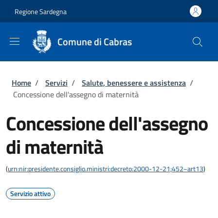
Salta al contenuto principale
Skip to footer content
Regione Sardegna
Comune di Cabras
Briciole di pane
Home
/
Servizi
/
Salute, benessere e assistenza
/
Concessione dell'assegno di maternità
Concessione dell'assegno
di maternità
(
urn:nir:presidente.consiglio.ministri:decreto:2000-12-21;452~art13
)
Servizio attivo