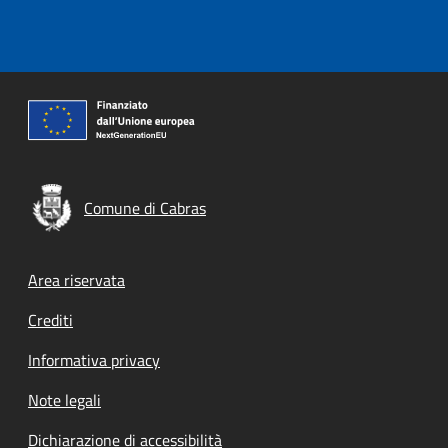
Comune di Cabras
Footer menu
Area riservata
Crediti
Informativa privacy
Note legali
Dichiarazione di accessibilità