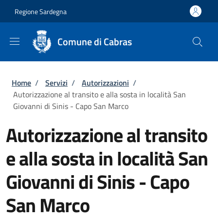
Salta al contenuto principale
Skip to footer content
Regione Sardegna
Comune di Cabras
Briciole di pane
Home
/
Servizi
/
Autorizzazioni
/
Autorizzazione al transito e alla sosta in località San
Giovanni di Sinis - Capo San Marco
Autorizzazione al transito
e alla sosta in località San
Giovanni di Sinis - Capo
San Marco