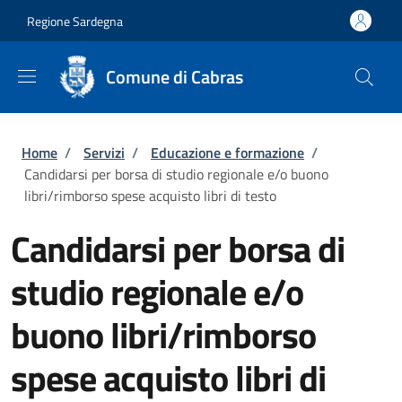
Salta al contenuto principale
Skip to footer content
Regione Sardegna
Comune di Cabras
Briciole di pane
Home
/
Servizi
/
Educazione e formazione
/
Candidarsi per borsa di studio regionale e/o buono
libri/rimborso spese acquisto libri di testo
Candidarsi per borsa di
studio regionale e/o
buono libri/rimborso
spese acquisto libri di