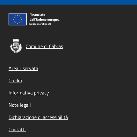
Comune di Cabras
Footer menu
Area riservata
Crediti
Informativa privacy
Note legali
Dichiarazione di accessibilità
Contatti