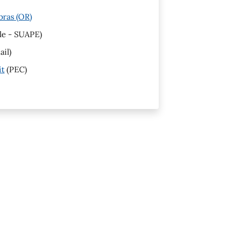
bras (OR)
le - SUAPE)
il)
it
(PEC)