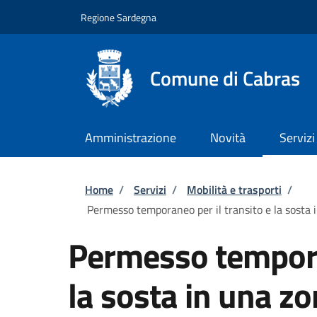
Salta al contenuto principale
Skip to footer content
Regione Sardegna
Comune di Cabras
Amministrazione
Novità
Servizi
Briciole di pane
Home
/
Servizi
/
Mobilità e trasporti
/
Permesso temporaneo per il transito e la sosta in
Permesso temporan
la sosta in una zo