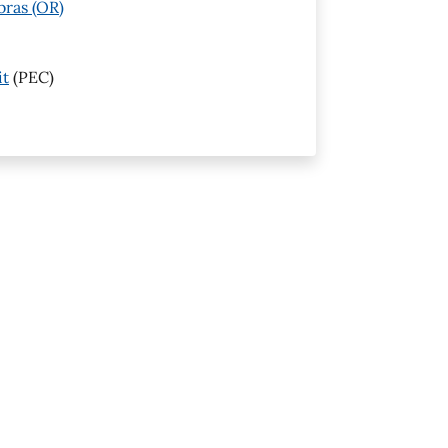
bras (OR)
it
(PEC)