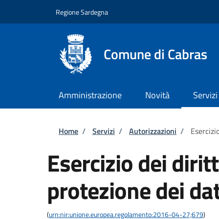
Salta al contenuto principale
Skip to footer content
Regione Sardegna
Comune di Cabras
Amministrazione
Novità
Servizi
Briciole di pane
Home
/
Servizi
/
Autorizzazioni
/
Esercizio
Esercizio dei dirit
protezione dei dat
(
urn:nir:unione.europea.regolamento:2016-04-27;679
)