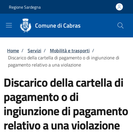
Salta al contenuto principale
Skip to footer content
Regione Sardegna
Comune di Cabras
Briciole di pane
Home
/
Servizi
/
Mobilità e trasporti
/
Discarico della cartella di pagamento o di ingiunzione di
pagamento relativo a una violazione
Discarico della cartella di
pagamento o di
ingiunzione di pagamento
relativo a una violazione