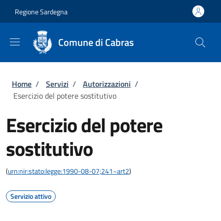
Salta al contenuto principale
Skip to footer content
Regione Sardegna
Comune di Cabras
Briciole di pane
Home
/
Servizi
/
Autorizzazioni
/
Esercizio del potere sostitutivo
Esercizio del potere
sostitutivo
(
urn:nir:stato:legge:1990-08-07;241~art2
)
Servizio attivo