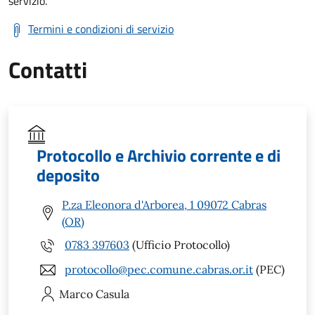
servizio.
Termini e condizioni di servizio
Contatti
Protocollo e Archivio corrente e di
deposito
P.za Eleonora d'Arborea, 1 09072 Cabras
(OR)
0783 397603
(Ufficio Protocollo)
protocollo@pec.comune.cabras.or.it
(PEC)
Marco
Casula