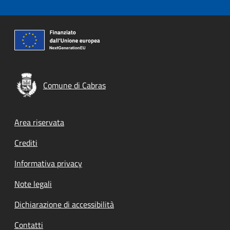
Comune di Cabras
Footer menu
Area riservata
Crediti
Informativa privacy
Note legali
Dichiarazione di accessibilità
Contatti