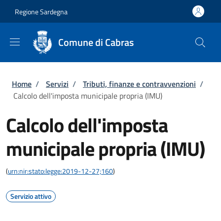
Salta al contenuto principale
Skip to footer content
Regione Sardegna
Comune di Cabras
Briciole di pane
Home
/
Servizi
/
Tributi, finanze e contravvenzioni
/
Calcolo dell'imposta municipale propria (IMU)
Calcolo dell'imposta
municipale propria (IMU)
(
urn:nir:stato:legge:2019-12-27;160
)
Servizio attivo