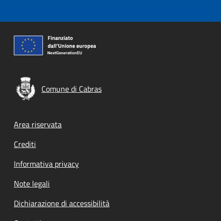
Comune di Cabras
Footer menu
Area riservata
Crediti
Informativa privacy
Note legali
Dichiarazione di accessibilità