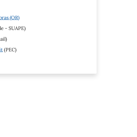
bras (OR)
le - SUAPE)
il)
it
(PEC)