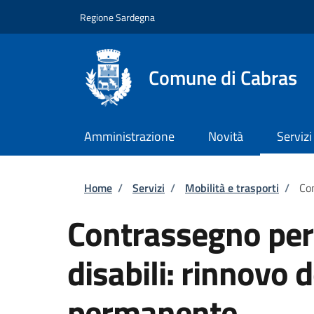
Salta al contenuto principale
Skip to footer content
Regione Sardegna
Comune di Cabras
Amministrazione
Novità
Servizi
Briciole di pane
Home
/
Servizi
/
Mobilità e trasporti
/
Con
Contrassegno per v
disabili: rinnovo
permanente